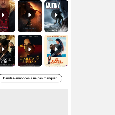
Le Triangle d'or Bande-annonce VF
Les Silences de Riyad Bande-annonce VO STFR
Les Matins merveilleux Bande-annonce VF
Bandes-annonces à ne pas manquer