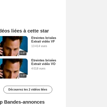
déos liées à cette star
Etreintes brisées
Extrait vidéo VF
13 414 vues
1:27
Etreintes brisées
Extrait vidéo VO
4 018 vues
1:27
Découvrez les 2 vidéos liées
p Bandes-annonces
Spider-Man: Brand New Day Bande-annonce VO STFR
L'Odyssée Bande-annonce VO STFR
Mutiny Bande-annonce VO STFR