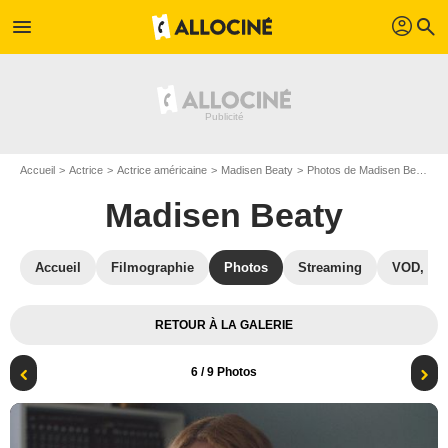
profil
menu
search
Accueil
Actrice
Actrice américaine
Madisen Beaty
Photos de Madisen Beaty
Madisen Beaty
Accueil
Filmographie
Photos
Streaming
VOD, DV
RETOUR À LA GALERIE
6
/ 9 Photos