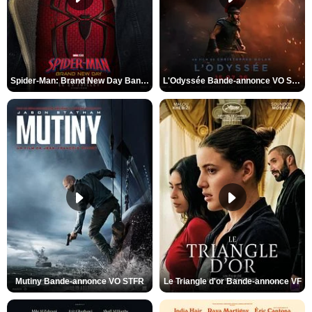
Spider-Man: Brand New Day Bande-annonce VO STFR
L'Odyssée Bande-annonce VO STFR
Mutiny Bande-annonce VO STFR
Le Triangle d'or Bande-annonce VF