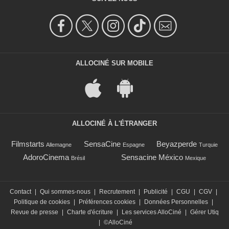
ALLOCINÉ SUR MOBILE
ALLOCINÉ À L'ÉTRANGER
Filmstarts
SensaCine
Beyazperde
Allemagne
Espagne
Turquie
AdoroCinema
Sensacine México
Brésil
Mexique
Contact
|
Qui sommes-nous
|
Recrutement
|
Publicité
|
CGU
|
CGV
|
Politique de cookies
|
Préférences cookies
|
Données Personnelles
|
Revue de presse
|
Charte d'écriture
|
Les services AlloCiné
|
Gérer Utiq
|
©AlloCiné