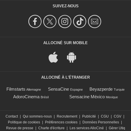
SUIVEZ-NOUS
ALLOCINÉ SUR MOBILE
ALLOCINÉ À L'ÉTRANGER
Filmstarts
SensaCine
Beyazperde
Allemagne
Espagne
Turquie
AdoroCinema
Sensacine México
Brésil
Mexique
Contact
|
Qui sommes-nous
|
Recrutement
|
Publicité
|
CGU
|
CGV
|
Politique de cookies
|
Préférences cookies
|
Données Personnelles
|
Revue de presse
|
Charte d'écriture
|
Les services AlloCiné
|
Gérer Utiq