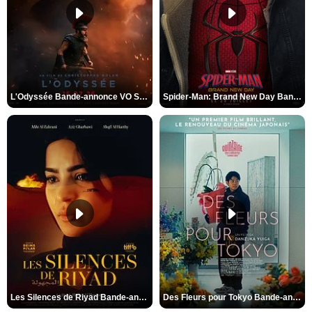
L'Odyssée Bande-annonce VO STFR
Spider-Man: Brand New Day Bande-annonce VO STFR
Les Silences de Riyad Bande-annonce VO STFR
Des Fleurs pour Tokyo Bande-annonce VO STFR