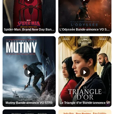
Spider-Man: Brand New Day Bande-annonce VO STFR
L'Odyssée Bande-annonce VO STFR
Mutiny Bande-annonce VO STFR
Le Triangle d'or Bande-annonce VF