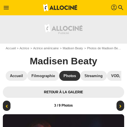
profil
menu
search
Accueil
Actrice
Actrice américaine
Madisen Beaty
Photos de Madisen Beaty
Madisen Beaty
Accueil
Filmographie
Photos
Streaming
VOD, DV
RETOUR À LA GALERIE
3
/ 9 Photos