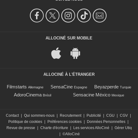
ALLOCINÉ SUR MOBILE
ALLOCINÉ À L'ÉTRANGER
Filmstarts
SensaCine
Beyazperde
Allemagne
Espagne
Turquie
AdoroCinema
Sensacine México
Brésil
Mexique
Contact
|
Qui sommes-nous
|
Recrutement
|
Publicité
|
CGU
|
CGV
|
Politique de cookies
|
Préférences cookies
|
Données Personnelles
|
Revue de presse
|
Charte d'écriture
|
Les services AlloCiné
|
Gérer Utiq
|
©AlloCiné