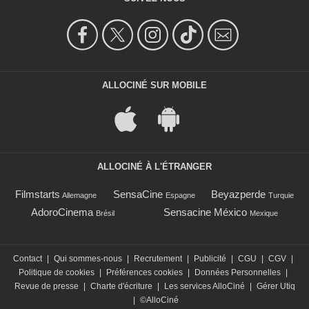
ALLOCINÉ SUR MOBILE
ALLOCINÉ À L'ÉTRANGER
Filmstarts
SensaCine
Beyazperde
Allemagne
Espagne
Turquie
AdoroCinema
Sensacine México
Brésil
Mexique
Contact
|
Qui sommes-nous
|
Recrutement
|
Publicité
|
CGU
|
CGV
|
Politique de cookies
|
Préférences cookies
|
Données Personnelles
|
Revue de presse
|
Charte d'écriture
|
Les services AlloCiné
|
Gérer Utiq
|
©AlloCiné