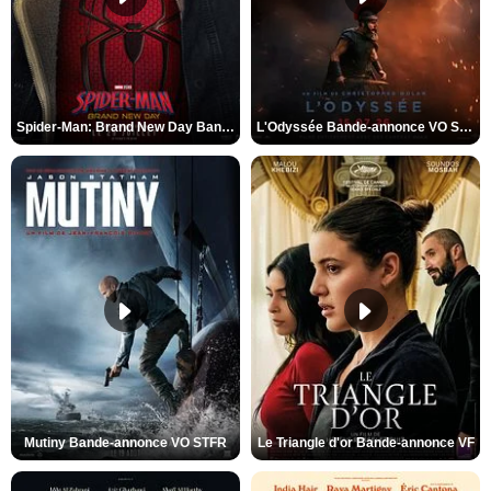
Spider-Man: Brand New Day Bande-annonce VO STFR
L'Odyssée Bande-annonce VO STFR
Mutiny Bande-annonce VO STFR
Le Triangle d'or Bande-annonce VF