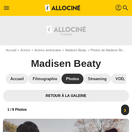
profil
menu
search
Accueil
Actrice
Actrice américaine
Madisen Beaty
Photos de Madisen Beaty
Madisen Beaty
Accueil
Filmographie
Photos
Streaming
VOD, DV
RETOUR À LA GALERIE
1
/ 9 Photos