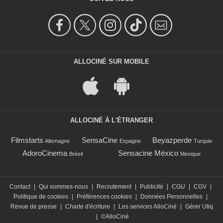
ALLOCINÉ SUR MOBILE
ALLOCINÉ À L'ÉTRANGER
Filmstarts
SensaCine
Beyazperde
Allemagne
Espagne
Turquie
AdoroCinema
Sensacine México
Brésil
Mexique
Contact
|
Qui sommes-nous
|
Recrutement
|
Publicité
|
CGU
|
CGV
|
Politique de cookies
|
Préférences cookies
|
Données Personnelles
|
Revue de presse
|
Charte d'écriture
|
Les services AlloCiné
|
Gérer Utiq
|
©AlloCiné