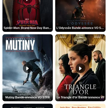
Spider-Man: Brand New Day Bande-annonce VO STFR
L'Odyssée Bande-annonce VO STFR
Mutiny Bande-annonce VO STFR
Le Triangle d'or Bande-annonce VF