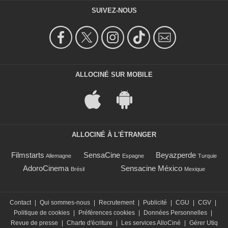
SUIVEZ-NOUS
ALLOCINÉ SUR MOBILE
ALLOCINÉ À L'ÉTRANGER
Filmstarts
SensaCine
Beyazperde
Allemagne
Espagne
Turquie
AdoroCinema
Sensacine México
Brésil
Mexique
Contact
|
Qui sommes-nous
|
Recrutement
|
Publicité
|
CGU
|
CGV
|
Politique de cookies
|
Préférences cookies
|
Données Personnelles
|
Revue de presse
|
Charte d'écriture
|
Les services AlloCiné
|
Gérer Utiq