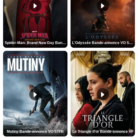
Spider-Man: Brand New Day Bande-annonce VO STFR
L'Odyssée Bande-annonce VO STFR
Mutiny Bande-annonce VO STFR
Le Triangle d'or Bande-annonce VF