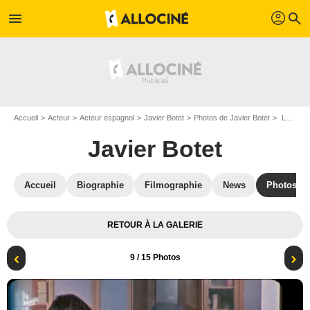
profil
menu
search
Accueil
Acteur
Acteur espagnol
Javier Botet
Photos de Javier Botet
La reina de los lagartos : Photo Bruna Cusí, Javier Botet
Javier Botet
Accueil
Biographie
Filmographie
News
Photos
RETOUR À LA GALERIE
9
/ 15 Photos