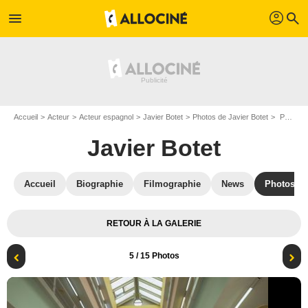
profil
menu
search
Accueil
Acteur
Acteur espagnol
Javier Botet
Photos de Javier Botet
Photo Fernando Gil, Javier Botet, Arturo Valls, Amaia Salamanca, Adriana Torrebejano, Michael John Treanor
Javier Botet
Accueil
Biographie
Filmographie
News
Photos
RETOUR À LA GALERIE
5
/ 15 Photos