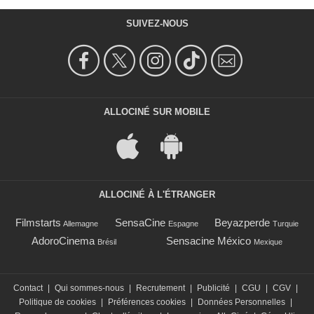
SUIVEZ-NOUS
ALLOCINÉ SUR MOBILE
ALLOCINÉ À L'ÉTRANGER
Filmstarts
SensaCine
Beyazperde
Allemagne
Espagne
Turquie
AdoroCinema
Sensacine México
Brésil
Mexique
Contact
|
Qui sommes-nous
|
Recrutement
|
Publicité
|
CGU
|
CGV
|
Politique de cookies
|
Préférences cookies
|
Données Personnelles
|