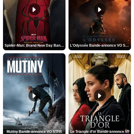
Spider-Man: Brand New Day Bande-annonce VO STFR
L'Odyssée Bande-annonce VO STFR
Mutiny Bande-annonce VO STFR
Le Triangle d'or Bande-annonce VF