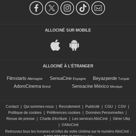
ALLOCINÉ SUR MOBILE
ALLOCINÉ À L'ÉTRANGER
Filmstarts
SensaCine
Beyazperde
Allemagne
Espagne
Turquie
AdoroCinema
Sensacine México
Brésil
Mexique
Contact
|
Qui sommes-nous
|
Recrutement
|
Publicité
|
CGU
|
CGV
|
Politique de cookies
|
Préférences cookies
|
Données Personnelles
|
Revue de presse
|
Charte d'écriture
|
Les services AlloCiné
|
Gérer Utiq
|
©AlloCiné
Retrouvez tous les horaires et infos de votre cinéma sur le numéro AlloCiné :