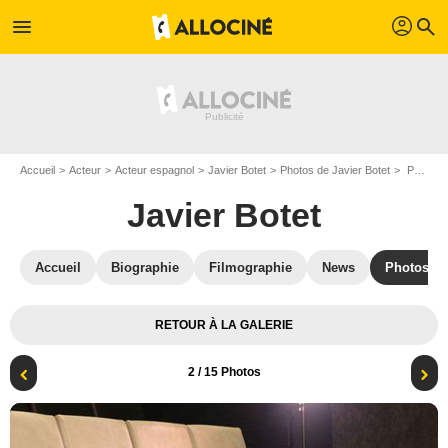
profil
menu
search
Accueil
Acteur
Acteur espagnol
Javier Botet
Photos de Javier Botet
Photo Javier Botet
Javier Botet
Accueil
Biographie
Filmographie
News
Photos
RETOUR À LA GALERIE
2
/ 15 Photos