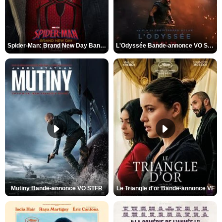
Spider-Man: Brand New Day Bande-annonce VO STFR
L'Odyssée Bande-annonce VO STFR
Mutiny Bande-annonce VO STFR
Le Triangle d'or Bande-annonce VF