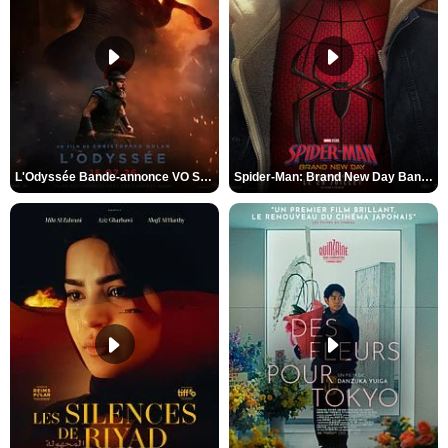
L'Odyssée Bande-annonce VO STFR
Spider-Man: Brand New Day Bande-annonce VO STFR