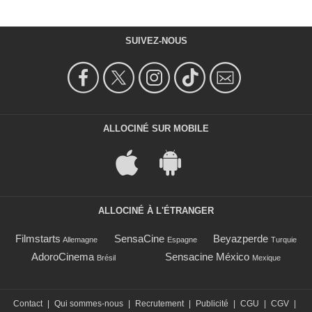
SUIVEZ-NOUS
ALLOCINÉ SUR MOBILE
ALLOCINÉ À L'ÉTRANGER
Filmstarts
SensaCine
Beyazperde
Allemagne
Espagne
Turquie
AdoroCinema
Sensacine México
Brésil
Mexique
Contact
|
Qui sommes-nous
|
Recrutement
|
Publicité
|
CGU
|
CGV
|