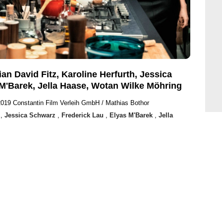
ian David Fitz, Karoline Herfurth, Jessica
 M'Barek, Jella Haase, Wotan Wilke Möhring
2019 Constantin Film Verleih GmbH / Mathias Bothor
h
,
Jessica Schwarz
,
Frederick Lau
,
Elyas M'Barek
,
Jella