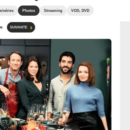
s/séries
Photos
Streaming
VOD, DVD
os
SUIVANTE