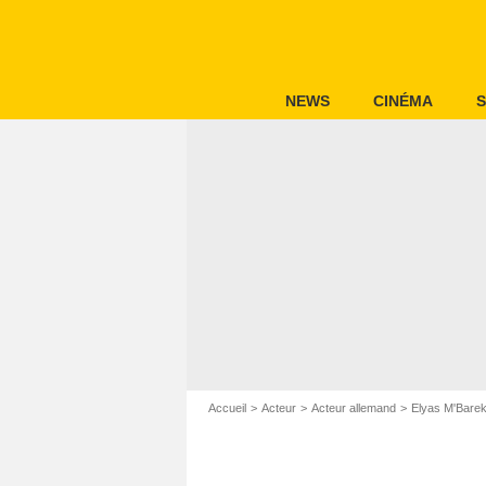
NEWS
CINÉMA
S
Accueil
Acteur
Acteur allemand
Elyas M'Bare