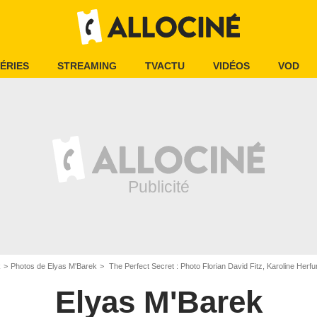
ÉRIES
STREAMING
TVACTU
VIDÉOS
VOD
k
Photos de Elyas M'Barek
The Perfect Secret : Photo Florian David Fitz, Karoline Herfurth, Jessica Schwa
Elyas M'Barek