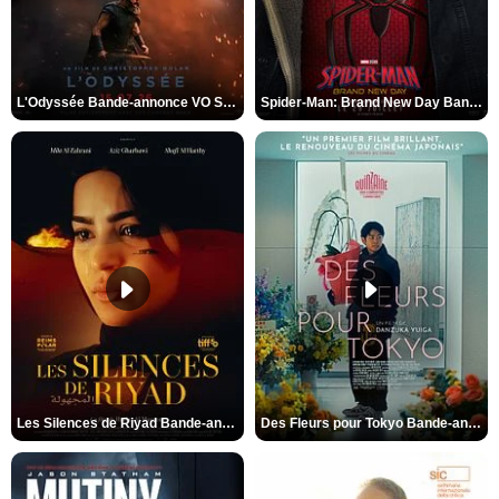
L'Odyssée Bande-annonce VO STFR
Spider-Man: Brand New Day Bande-annonce VO STFR
Les Silences de Riyad Bande-annonce VO STFR
Des Fleurs pour Tokyo Bande-annonce VO STFR