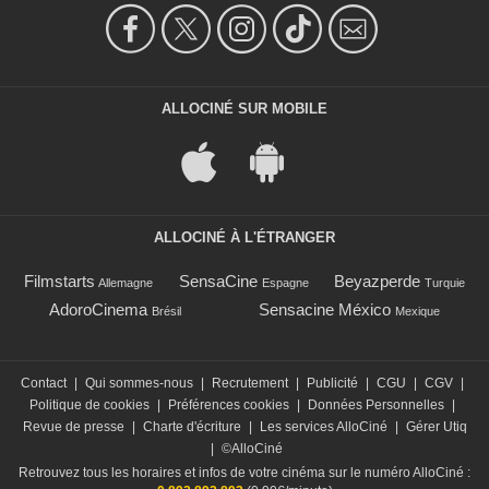
ALLOCINÉ SUR MOBILE
ALLOCINÉ À L'ÉTRANGER
Filmstarts
SensaCine
Beyazperde
Allemagne
Espagne
Turquie
AdoroCinema
Sensacine México
Brésil
Mexique
Contact
|
Qui sommes-nous
|
Recrutement
|
Publicité
|
CGU
|
CGV
|
Politique de cookies
|
Préférences cookies
|
Données Personnelles
|
Revue de presse
|
Charte d'écriture
|
Les services AlloCiné
|
Gérer Utiq
|
©AlloCiné
Retrouvez tous les horaires et infos de votre cinéma sur le numéro AlloCiné :