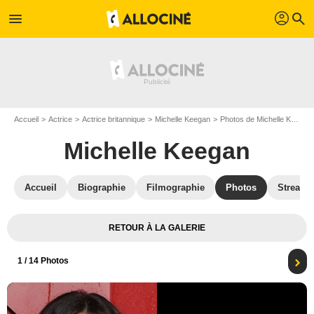
profil
menu
search
Accueil
Actrice
Actrice britannique
Michelle Keegan
Photos de Michelle Keegan
Michelle Keegan
Accueil
Biographie
Filmographie
Photos
Streami
RETOUR À LA GALERIE
1
/ 14 Photos