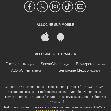
ALLOCINÉ SUR MOBILE
ALLOCINÉ À L'ÉTRANGER
Filmstarts
SensaCine
Beyazperde
Allemagne
Espagne
Turquie
AdoroCinema
Sensacine México
Brésil
Mexique
Contact
|
Qui sommes-nous
|
Recrutement
|
Publicité
|
CGU
|
CGV
|
Politique de cookies
|
Préférences cookies
|
Données Personnelles
|
Revue de presse
|
Charte d'écriture
|
Les services AlloCiné
|
Gérer Utiq
|
©AlloCiné
Retrouvez tous les horaires et infos de votre cinéma sur le numéro AlloCiné :