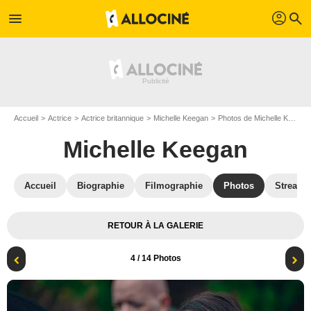
profil
menu
search
Accueil
Actrice
Actrice britannique
Michelle Keegan
Photos de Michelle Keegan
Michelle Keegan
Accueil
Biographie
Filmographie
Photos
Streami
RETOUR À LA GALERIE
4
/ 14 Photos