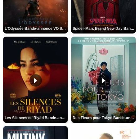
L'Odyssée Bande-annonce VO STFR
Spider-Man: Brand New Day Bande-annonce VO STFR
Les Silences de Riyad Bande-annonce VO STFR
Des Fleurs pour Tokyo Bande-annonce VO STFR