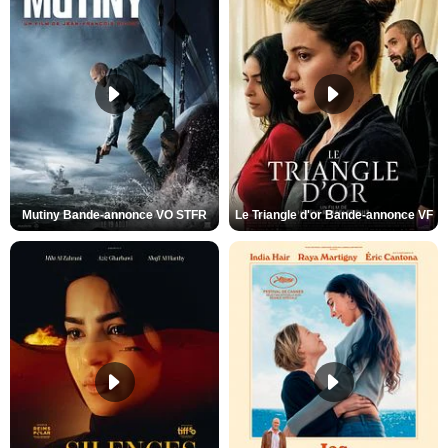
Mutiny Bande-annonce VO STFR
Le Triangle d'or Bande-annonce VF