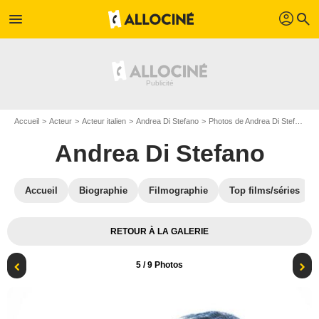
profil
menu
search
Accueil
Acteur
Acteur italien
Andrea Di Stefano
Photos de Andrea Di Stefano
Andrea Di Stefano
Accueil
Biographie
Filmographie
Top films/séries
RETOUR À LA GALERIE
5
/ 9 Photos