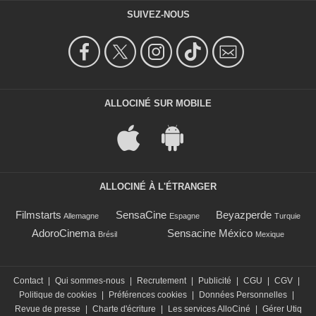
SUIVEZ-NOUS
ALLOCINÉ SUR MOBILE
ALLOCINÉ À L'ÉTRANGER
Filmstarts
SensaCine
Beyazperde
Allemagne
Espagne
Turquie
AdoroCinema
Sensacine México
Brésil
Mexique
Contact
|
Qui sommes-nous
|
Recrutement
|
Publicité
|
CGU
|
CGV
|
Politique de cookies
|
Préférences cookies
|
Données Personnelles
|
Revue de presse
|
Charte d'écriture
|
Les services AlloCiné
|
Gérer Utiq