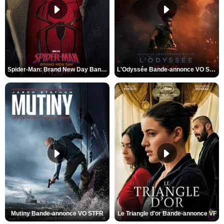
Spider-Man: Brand New Day Bande-annonce VO STFR
L'Odyssée Bande-annonce VO STFR
Mutiny Bande-annonce VO STFR
Le Triangle d'or Bande-annonce VF