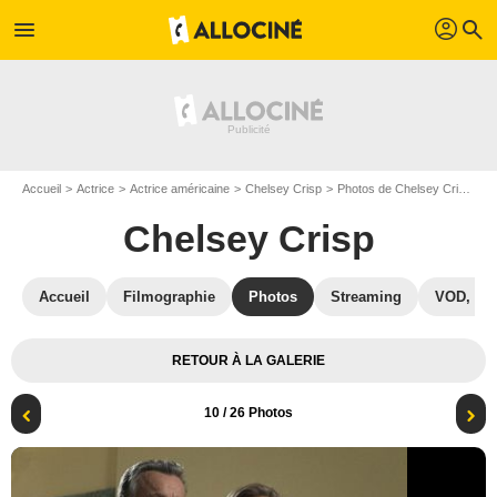
profil
menu
search
Accueil
Actrice
Actrice américaine
Chelsey Crisp
Photos de Chelsey Crisp
B
Chelsey Crisp
Accueil
Filmographie
Photos
Streaming
VOD, DV
RETOUR À LA GALERIE
10
/ 26 Photos