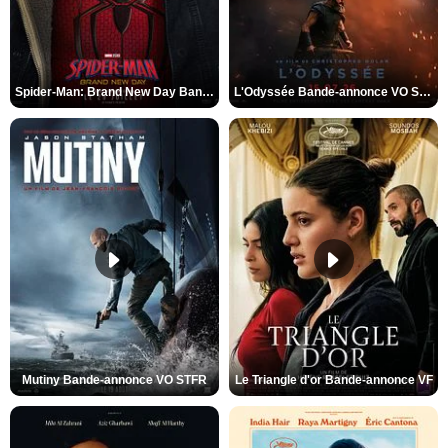
Spider-Man: Brand New Day Bande-annonce VO STFR
L'Odyssée Bande-annonce VO STFR
Mutiny Bande-annonce VO STFR
Le Triangle d'or Bande-annonce VF