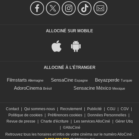
ALLOCINÉ SUR MOBILE
ALLOCINÉ À L'ÉTRANGER
Filmstarts
SensaCine
Beyazperde
Allemagne
Espagne
Turquie
AdoroCinema
Sensacine México
Brésil
Mexique
Contact
|
Qui sommes-nous
|
Recrutement
|
Publicité
|
CGU
|
CGV
|
Politique de cookies
|
Préférences cookies
|
Données Personnelles
|
Revue de presse
|
Charte d'écriture
|
Les services AlloCiné
|
Gérer Utiq
|
©AlloCiné
Retrouvez tous les horaires et infos de votre cinéma sur le numéro AlloCiné :