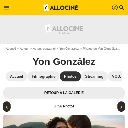
profil
menu
search
Accueil
Acteur
Acteur espagnol
Yon González
Photos de Yon González
Phot
Yon González
Accueil
Filmographie
Photos
Streaming
VOD, DV
RETOUR À LA GALERIE
3
/ 56 Photos