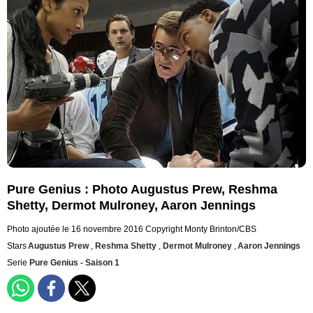
Pure Genius : Photo Augustus Prew, Reshma
Shetty, Dermot Mulroney, Aaron Jennings
Photo ajoutée le 16 novembre 2016
Copyright Monty Brinton/CBS
Stars
Augustus Prew
,
Reshma Shetty
,
Dermot Mulroney
,
Aaron Jennings
Serie
Pure Genius - Saison 1