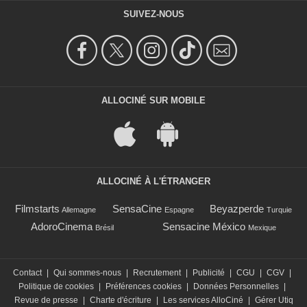
SUIVEZ-NOUS
ALLOCINÉ SUR MOBILE
ALLOCINÉ À L'ÉTRANGER
Filmstarts
SensaCine
Beyazperde
Allemagne
Espagne
Turquie
AdoroCinema
Sensacine México
Brésil
Mexique
Contact
|
Qui sommes-nous
|
Recrutement
|
Publicité
|
CGU
|
CGV
|
Politique de cookies
|
Préférences cookies
|
Données Personnelles
|
Revue de presse
|
Charte d'écriture
|
Les services AlloCiné
|
Gérer Utiq