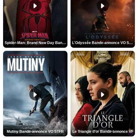
Spider-Man: Brand New Day Bande-annonce VO STFR
L'Odyssée Bande-annonce VO STFR
Mutiny Bande-annonce VO STFR
Le Triangle d'or Bande-annonce VF