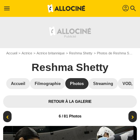
profil
menu
search
Accueil
Actrice
Actrice britannique
Reshma Shetty
Photos de Reshma Shetty
Reshma Shetty
Accueil
Filmographie
Photos
Streaming
VOD, DV
RETOUR À LA GALERIE
6
/ 81 Photos