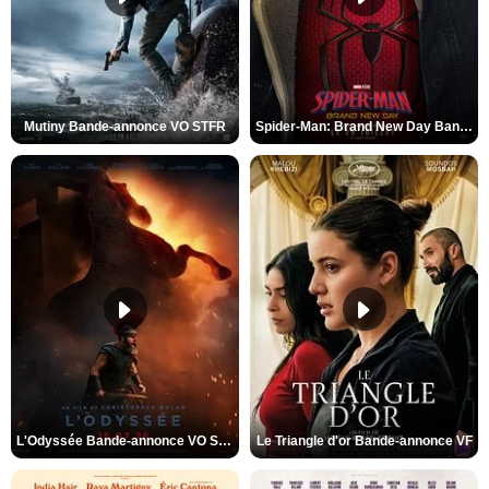
Mutiny Bande-annonce VO STFR
Spider-Man: Brand New Day Bande-annonce VO STFR
L'Odyssée Bande-annonce VO STFR
Le Triangle d'or Bande-annonce VF