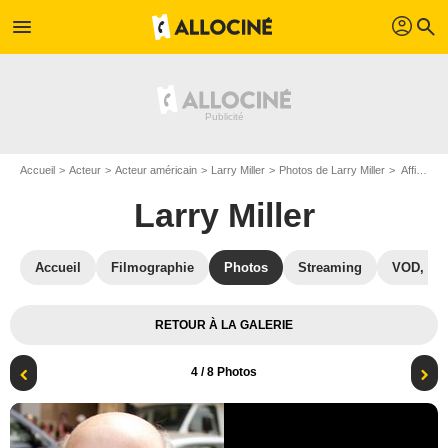
profil
menu
search
Accueil
Acteur
Acteur américain
Larry Miller
Photos de Larry Miller
Affiche Larry Miller
Larry Miller
Accueil
Filmographie
Photos
Streaming
VOD, DV
RETOUR À LA GALERIE
4
/ 8 Photos