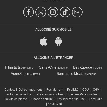
ALLOCINÉ SUR MOBILE
ALLOCINÉ À L'ÉTRANGER
Filmstarts
SensaCine
Beyazperde
Allemagne
Espagne
Turquie
AdoroCinema
Sensacine México
Brésil
Mexique
Contact
|
Qui sommes-nous
|
Recrutement
|
Publicité
|
CGU
|
CGV
|
Politique de cookies
|
Préférences cookies
|
Données Personnelles
|
Revue de presse
|
Charte d'écriture
|
Les services AlloCiné
|
Gérer Utiq
|
©AlloCiné