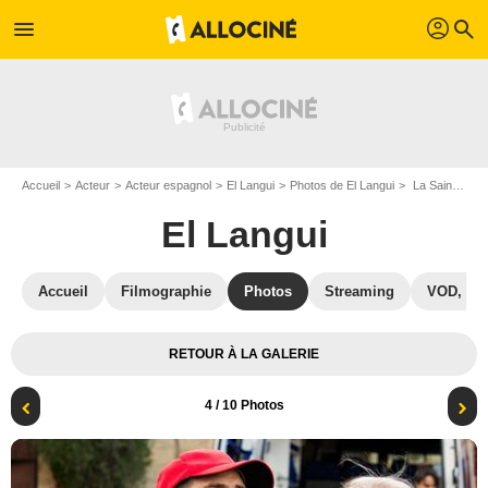
profil
menu
search
Accueil
Acteur
Acteur espagnol
El Langui
Photos de El Langui
La Sainte équipe : Photo El Langui
El Langui
Accueil
Filmographie
Photos
Streaming
VOD, DV
RETOUR À LA GALERIE
4
/ 10 Photos