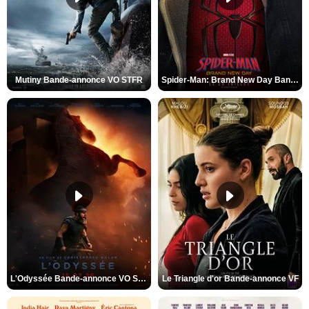
Mutiny Bande-annonce VO STFR
Spider-Man: Brand New Day Bande-annonce VO STFR
L'Odyssée Bande-annonce VO STFR
Le Triangle d'or Bande-annonce VF