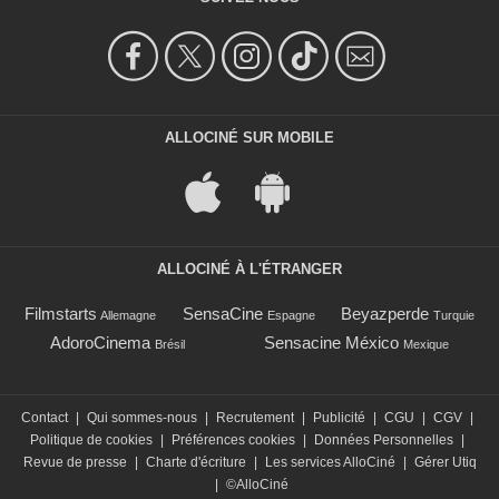
ALLOCINÉ SUR MOBILE
ALLOCINÉ À L'ÉTRANGER
Filmstarts
SensaCine
Beyazperde
Allemagne
Espagne
Turquie
AdoroCinema
Sensacine México
Brésil
Mexique
Contact
|
Qui sommes-nous
|
Recrutement
|
Publicité
|
CGU
|
CGV
|
Politique de cookies
|
Préférences cookies
|
Données Personnelles
|
Revue de presse
|
Charte d'écriture
|
Les services AlloCiné
|
Gérer Utiq
|
©AlloCiné