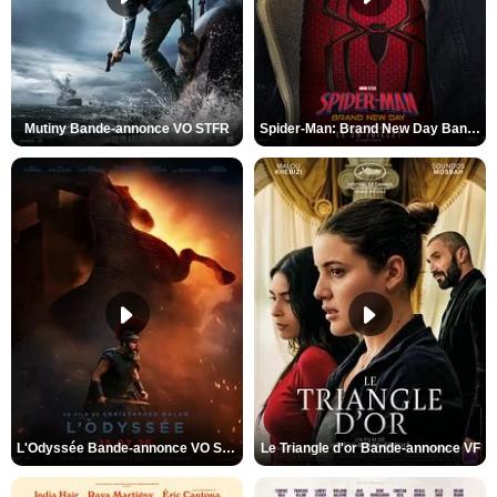
Mutiny Bande-annonce VO STFR
Spider-Man: Brand New Day Bande-annonce VO STFR
L'Odyssée Bande-annonce VO STFR
Le Triangle d'or Bande-annonce VF