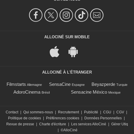
ALLOCINÉ SUR MOBILE
ALLOCINÉ À L'ÉTRANGER
Filmstarts
SensaCine
Beyazperde
Allemagne
Espagne
Turquie
AdoroCinema
Sensacine México
Brésil
Mexique
Contact
|
Qui sommes-nous
|
Recrutement
|
Publicité
|
CGU
|
CGV
|
Politique de cookies
|
Préférences cookies
|
Données Personnelles
|
Revue de presse
|
Charte d'écriture
|
Les services AlloCiné
|
Gérer Utiq
|
©AlloCiné