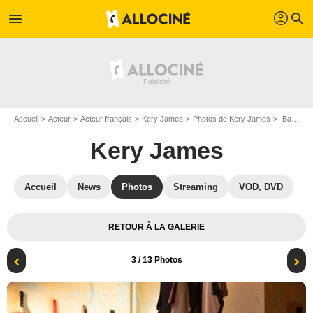
profil
menu
search
Accueil
Acteur
Acteur français
Kery James
Photos de Kery James
Banlieusards 3 : Photo Kery James
Kery James
Accueil
News
Photos
Streaming
VOD, DVD
RETOUR À LA GALERIE
3
/ 13 Photos