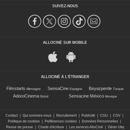
SUIVEZ-NOUS
ALLOCINÉ SUR MOBILE
ALLOCINÉ À L'ÉTRANGER
Filmstarts
SensaCine
Beyazperde
Allemagne
Espagne
Turquie
AdoroCinema
Sensacine México
Brésil
Mexique
Contact
|
Qui sommes-nous
|
Recrutement
|
Publicité
|
CGU
|
CGV
|
Politique de cookies
|
Préférences cookies
|
Données Personnelles
|
Revue de presse
|
Charte d'écriture
|
Les services AlloCiné
|
Gérer Utiq