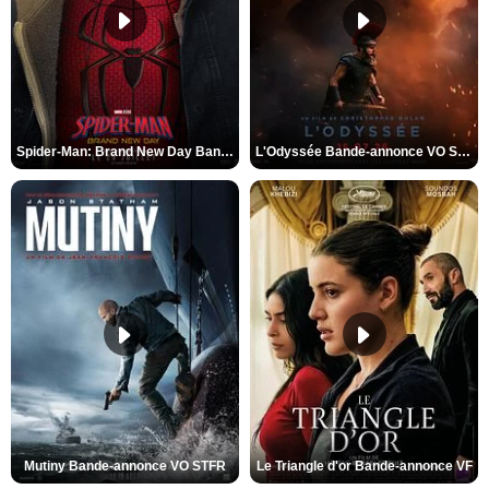
Spider-Man: Brand New Day Bande-annonce VO STFR
L'Odyssée Bande-annonce VO STFR
Mutiny Bande-annonce VO STFR
Le Triangle d'or Bande-annonce VF