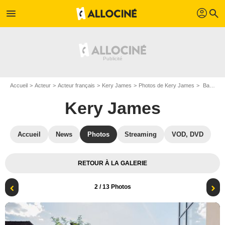
profil
menu
search
Accueil
Acteur
Acteur français
Kery James
Photos de Kery James
Banlieusards 3 : Photo Kery James, Jammeh Diangana
Kery James
Accueil
News
Photos
Streaming
VOD, DVD
RETOUR À LA GALERIE
2
/ 13 Photos