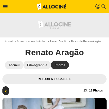
profil
menu
search
Accueil
Acteur
Acteur brésilien
Renato Aragão
Photos de Renato Aragão
Pho
Renato Aragão
Accueil
Filmographie
Photos
RETOUR À LA GALERIE
13
/ 13 Photos