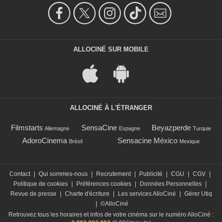
ALLOCINÉ SUR MOBILE
ALLOCINÉ À L'ÉTRANGER
Filmstarts
SensaCine
Beyazperde
Allemagne
Espagne
Turquie
AdoroCinema
Sensacine México
Brésil
Mexique
Contact
|
Qui sommes-nous
|
Recrutement
|
Publicité
|
CGU
|
CGV
|
Politique de cookies
|
Préférences cookies
|
Données Personnelles
|
Revue de presse
|
Charte d'écriture
|
Les services AlloCiné
|
Gérer Utiq
|
©AlloCiné
Retrouvez tous les horaires et infos de votre cinéma sur le numéro AlloCiné :