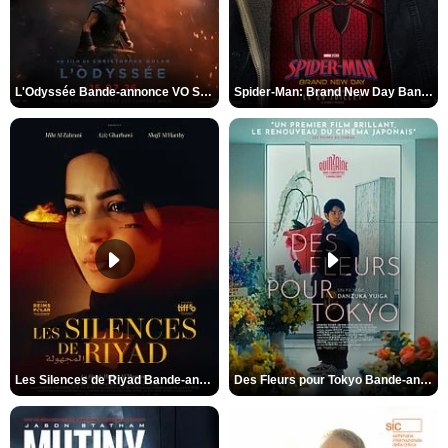
L'Odyssée Bande-annonce VO STFR
Spider-Man: Brand New Day Bande-annonce VO STFR
Les Silences de Riyad Bande-annonce VO STFR
Des Fleurs pour Tokyo Bande-annonce VO STFR