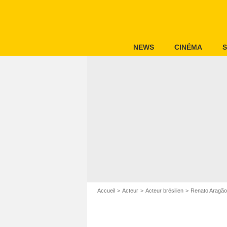
NEWS
CINÉMA
S
Accueil
Acteur
Acteur brésilien
Renato Aragão