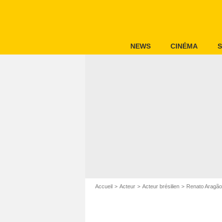
NEWS
CINÉMA
S
Accueil
Acteur
Acteur brésilien
Renato Aragão