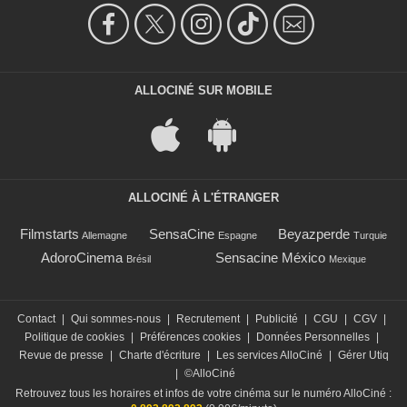
ALLOCINÉ SUR MOBILE
ALLOCINÉ À L'ÉTRANGER
Filmstarts
SensaCine
Beyazperde
Allemagne
Espagne
Turquie
AdoroCinema
Sensacine México
Brésil
Mexique
Contact
|
Qui sommes-nous
|
Recrutement
|
Publicité
|
CGU
|
CGV
|
Politique de cookies
|
Préférences cookies
|
Données Personnelles
|
Revue de presse
|
Charte d'écriture
|
Les services AlloCiné
|
Gérer Utiq
|
©AlloCiné
Retrouvez tous les horaires et infos de votre cinéma sur le numéro AlloCiné :