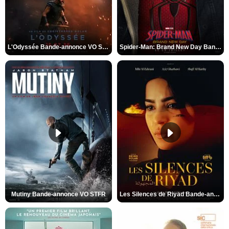
L'Odyssée Bande-annonce VO STFR
Spider-Man: Brand New Day Bande-annonce VO STFR
Mutiny Bande-annonce VO STFR
Les Silences de Riyad Bande-annonce VO STFR