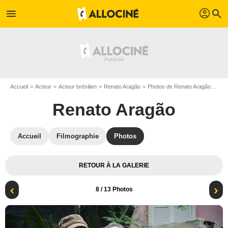
profil
menu
search
Accueil
Acteur
Acteur brésilien
Renato Aragão
Photos de Renato Aragão
Pho
Renato Aragão
Accueil
Filmographie
Photos
RETOUR À LA GALERIE
8
/ 13 Photos