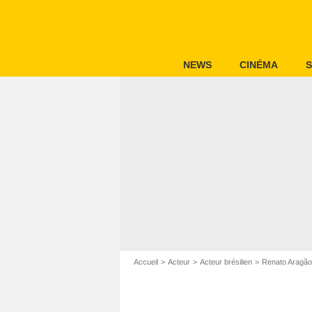
NEWS
CINÉMA
S
Accueil
Acteur
Acteur brésilien
Renato Aragão