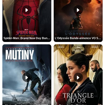
Spider-Man: Brand New Day Bande-annonce VO STFR
L'Odyssée Bande-annonce VO STFR