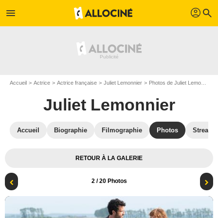
profil
menu
search
Accueil
Actrice
Actrice française
Juliet Lemonnier
Photos de Juliet Lemonnier
Juliet Lemonnier
Accueil
Biographie
Filmographie
Photos
Streami
RETOUR À LA GALERIE
2
/ 20 Photos