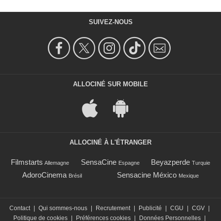
SUIVEZ-NOUS
ALLOCINÉ SUR MOBILE
ALLOCINÉ À L'ÉTRANGER
Filmstarts
SensaCine
Beyazperde
Allemagne
Espagne
Turquie
AdoroCinema
Sensacine México
Brésil
Mexique
Contact
|
Qui sommes-nous
|
Recrutement
|
Publicité
|
CGU
|
CGV
|
Politique de cookies
|
Préférences cookies
|
Données Personnelles
|