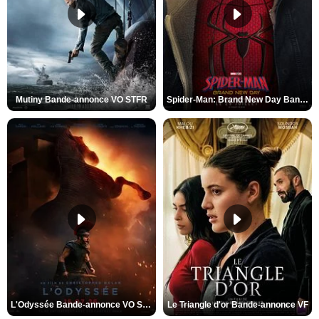
Mutiny Bande-annonce VO STFR
Spider-Man: Brand New Day Bande-annonce VO STFR
L'Odyssée Bande-annonce VO STFR
Le Triangle d'or Bande-annonce VF