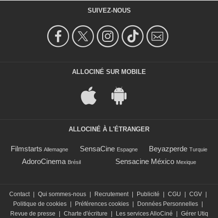
SUIVEZ-NOUS
ALLOCINÉ SUR MOBILE
ALLOCINÉ À L'ÉTRANGER
Filmstarts
SensaCine
Beyazperde
Allemagne
Espagne
Turquie
AdoroCinema
Sensacine México
Brésil
Mexique
Contact
|
Qui sommes-nous
|
Recrutement
|
Publicité
|
CGU
|
CGV
|
Politique de cookies
|
Préférences cookies
|
Données Personnelles
|
Revue de presse
|
Charte d'écriture
|
Les services AlloCiné
|
Gérer Utiq