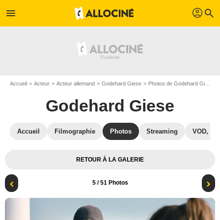
profil
menu
search
Accueil
Acteur
Acteur allemand
Godehard Giese
Photos de Godehard Giese
Godehard Giese
Accueil
Filmographie
Photos
Streaming
VOD, DV
RETOUR À LA GALERIE
5
/ 51 Photos