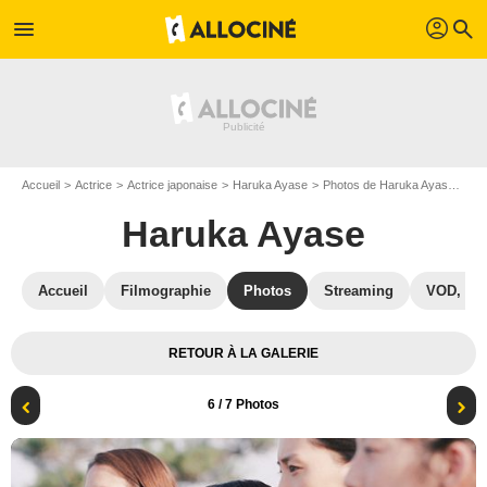
profil
menu
search
Accueil
Actrice
Actrice japonaise
Haruka Ayase
Photos de Haruka Ayase
Not
Haruka Ayase
Accueil
Filmographie
Photos
Streaming
VOD, DV
RETOUR À LA GALERIE
6
/ 7 Photos