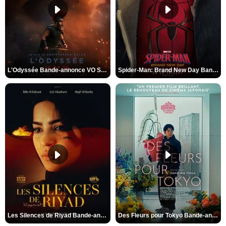
L'Odyssée Bande-annonce VO STFR
Spider-Man: Brand New Day Bande-annonce VO STFR
Les Silences de Riyad Bande-annonce VO STFR
Des Fleurs pour Tokyo Bande-annonce VO STFR