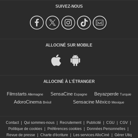
SUIVEZ-NOUS
ALLOCINÉ SUR MOBILE
ALLOCINÉ À L'ÉTRANGER
Filmstarts
SensaCine
Beyazperde
Allemagne
Espagne
Turquie
AdoroCinema
Sensacine México
Brésil
Mexique
Contact
|
Qui sommes-nous
|
Recrutement
|
Publicité
|
CGU
|
CGV
|
Politique de cookies
|
Préférences cookies
|
Données Personnelles
|
Revue de presse
|
Charte d'écriture
|
Les services AlloCiné
|
Gérer Utiq