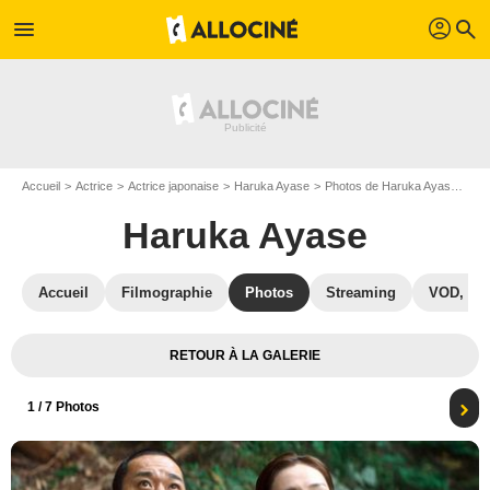
profil
menu
search
Accueil
Actrice
Actrice japonaise
Haruka Ayase
Photos de Haruka Ayase
Sh
Haruka Ayase
Accueil
Filmographie
Photos
Streaming
VOD, DV
RETOUR À LA GALERIE
1
/ 7 Photos