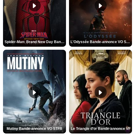
Spider-Man: Brand New Day Bande-annonce VO STFR
L'Odyssée Bande-annonce VO STFR
Mutiny Bande-annonce VO STFR
Le Triangle d'or Bande-annonce VF