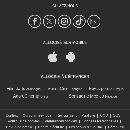
SUIVEZ-NOUS
ALLOCINÉ SUR MOBILE
ALLOCINÉ À L'ÉTRANGER
Filmstarts
SensaCine
Beyazperde
Allemagne
Espagne
Turquie
AdoroCinema
Sensacine México
Brésil
Mexique
Contact
|
Qui sommes-nous
|
Recrutement
|
Publicité
|
CGU
|
CGV
|
Politique de cookies
|
Préférences cookies
|
Données Personnelles
|
Revue de presse
|
Charte d'écriture
|
Les services AlloCiné
|
Gérer Utiq