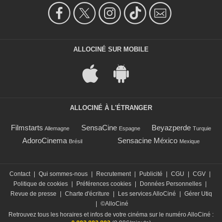
ALLOCINÉ SUR MOBILE
ALLOCINÉ À L'ÉTRANGER
Filmstarts
SensaCine
Beyazperde
Allemagne
Espagne
Turquie
AdoroCinema
Sensacine México
Brésil
Mexique
Contact
|
Qui sommes-nous
|
Recrutement
|
Publicité
|
CGU
|
CGV
|
Politique de cookies
|
Préférences cookies
|
Données Personnelles
|
Revue de presse
|
Charte d'écriture
|
Les services AlloCiné
|
Gérer Utiq
|
©AlloCiné
Retrouvez tous les horaires et infos de votre cinéma sur le numéro AlloCiné :