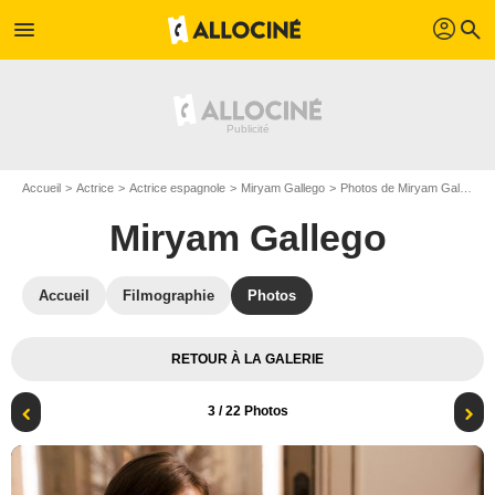
profil
menu
search
Accueil
Actrice
Actrice espagnole
Miryam Gallego
Photos de Miryam Gallego
Miryam Gallego
Accueil
Filmographie
Photos
RETOUR À LA GALERIE
3
/ 22 Photos