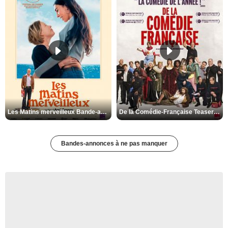
Les Matins merveilleux Bande-annonce VF
De la Comédie-Française Teaser VF
Bandes-annonces à ne pas manquer