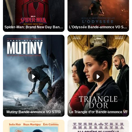
Spider-Man: Brand New Day Bande-annonce VO STFR
L'Odyssée Bande-annonce VO STFR
Mutiny Bande-annonce VO STFR
Le Triangle d'or Bande-annonce VF