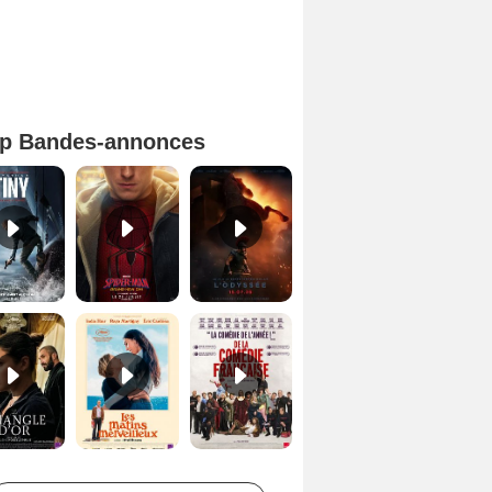
p Bandes-annonces
Mutiny Bande-annonce VO STFR
Spider-Man: Brand New Day Bande-annonce VO STFR
L'Odyssée Bande-annonce VO STFR
Le Triangle d'or Bande-annonce VF
Les Matins merveilleux Bande-annonce VF
De la Comédie-Française Teaser VF