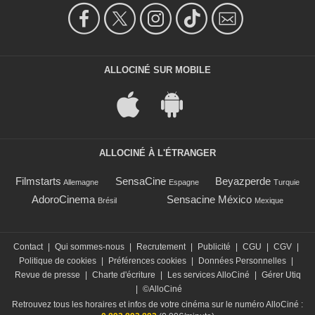
ALLOCINÉ SUR MOBILE
ALLOCINÉ À L'ÉTRANGER
Filmstarts
SensaCine
Beyazperde
Allemagne
Espagne
Turquie
AdoroCinema
Sensacine México
Brésil
Mexique
Contact
|
Qui sommes-nous
|
Recrutement
|
Publicité
|
CGU
|
CGV
|
Politique de cookies
|
Préférences cookies
|
Données Personnelles
|
Revue de presse
|
Charte d'écriture
|
Les services AlloCiné
|
Gérer Utiq
|
©AlloCiné
Retrouvez tous les horaires et infos de votre cinéma sur le numéro AlloCiné :