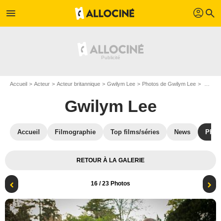
profil
menu
search
Accueil
Acteur
Acteur britannique
Gwilym Lee
Photos de Gwilym Lee
Photo Gwilym Lee, Neil Dudgeon
Gwilym Lee
Accueil
Filmographie
Top films/séries
News
Phot
RETOUR À LA GALERIE
16
/ 23 Photos