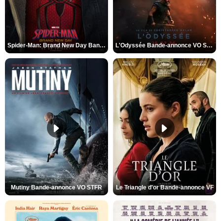
Spider-Man: Brand New Day Bande-annonce VO STFR
L'Odyssée Bande-annonce VO STFR
Mutiny Bande-annonce VO STFR
Le Triangle d'or Bande-annonce VF