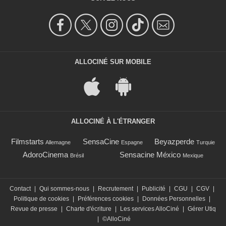
ALLOCINÉ SUR MOBILE
ALLOCINÉ À L'ÉTRANGER
Filmstarts
SensaCine
Beyazperde
Allemagne
Espagne
Turquie
AdoroCinema
Sensacine México
Brésil
Mexique
Contact
|
Qui sommes-nous
|
Recrutement
|
Publicité
|
CGU
|
CGV
|
Politique de cookies
|
Préférences cookies
|
Données Personnelles
|
Revue de presse
|
Charte d'écriture
|
Les services AlloCiné
|
Gérer Utiq
|
©AlloCiné