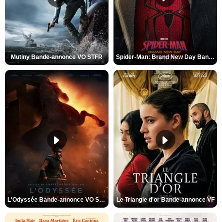
Mutiny Bande-annonce VO STFR
Spider-Man: Brand New Day Bande-annonce VO STFR
L'Odyssée Bande-annonce VO STFR
Le Triangle d'or Bande-annonce VF