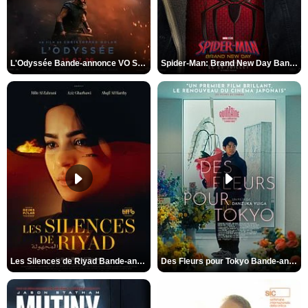
L'Odyssée Bande-annonce VO STFR
Spider-Man: Brand New Day Bande-annonce VO STFR
Les Silences de Riyad Bande-annonce VO STFR
Des Fleurs pour Tokyo Bande-annonce VO STFR