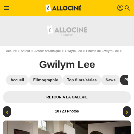
profil
menu
search
Accueil
Acteur
Acteur britannique
Gwilym Lee
Photos de Gwilym Lee
Photo Gwilym Lee, Neil Dudgeon
Gwilym Lee
Accueil
Filmographie
Top films/séries
News
Phot
RETOUR À LA GALERIE
10
/ 23 Photos