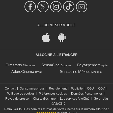
ALLOCINÉ SUR MOBILE
ALLOCINÉ À L'ÉTRANGER
Filmstarts
SensaCine
Beyazperde
Allemagne
Espagne
Turquie
AdoroCinema
Sensacine México
Brésil
Mexique
Contact
|
Qui sommes-nous
|
Recrutement
|
Publicité
|
CGU
|
CGV
|
Politique de cookies
|
Préférences cookies
|
Données Personnelles
|
Revue de presse
|
Charte d'écriture
|
Les services AlloCiné
|
Gérer Utiq
|
©AlloCiné
Retrouvez tous les horaires et infos de votre cinéma sur le numéro AlloCiné :