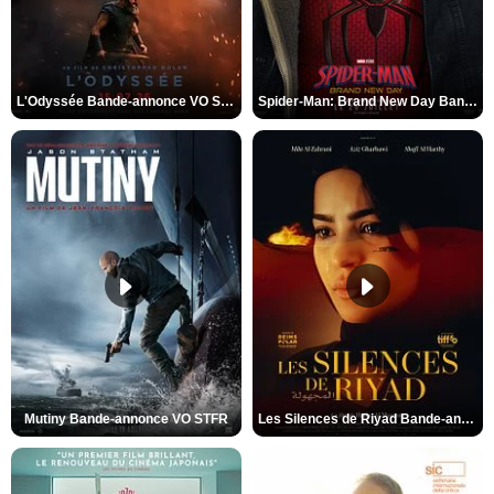
L'Odyssée Bande-annonce VO STFR
Spider-Man: Brand New Day Bande-annonce VO STFR
Mutiny Bande-annonce VO STFR
Les Silences de Riyad Bande-annonce VO STFR