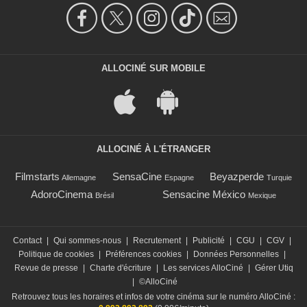
ALLOCINÉ SUR MOBILE
ALLOCINÉ À L'ÉTRANGER
Filmstarts
SensaCine
Beyazperde
Allemagne
Espagne
Turquie
AdoroCinema
Sensacine México
Brésil
Mexique
Contact
|
Qui sommes-nous
|
Recrutement
|
Publicité
|
CGU
|
CGV
|
Politique de cookies
|
Préférences cookies
|
Données Personnelles
|
Revue de presse
|
Charte d'écriture
|
Les services AlloCiné
|
Gérer Utiq
|
©AlloCiné
Retrouvez tous les horaires et infos de votre cinéma sur le numéro AlloCiné :