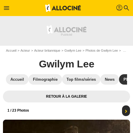
profil
menu
search
Accueil
Acteur
Acteur britannique
Gwilym Lee
Photos de Gwilym Lee
Photo Gwilym Lee, Connor Swindells
Gwilym Lee
Accueil
Filmographie
Top films/séries
News
Phot
RETOUR À LA GALERIE
1
/ 23 Photos