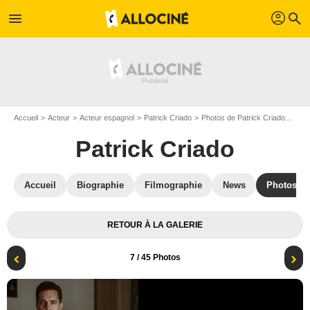
profil
menu
search
Accueil
Acteur
Acteur espagnol
Patrick Criado
Photos de Patrick Criado
Phot
Patrick Criado
Accueil
Biographie
Filmographie
News
Photos
RETOUR À LA GALERIE
7
/ 45 Photos