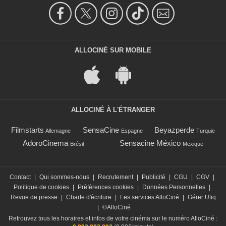
ALLOCINÉ SUR MOBILE
ALLOCINÉ À L'ÉTRANGER
Filmstarts
SensaCine
Beyazperde
Allemagne
Espagne
Turquie
AdoroCinema
Sensacine México
Brésil
Mexique
Contact
|
Qui sommes-nous
|
Recrutement
|
Publicité
|
CGU
|
CGV
|
Politique de cookies
|
Préférences cookies
|
Données Personnelles
|
Revue de presse
|
Charte d'écriture
|
Les services AlloCiné
|
Gérer Utiq
|
©AlloCiné
Retrouvez tous les horaires et infos de votre cinéma sur le numéro AlloCiné :