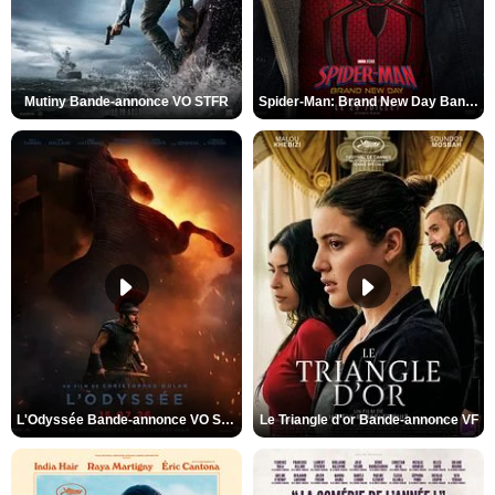
Mutiny Bande-annonce VO STFR
Spider-Man: Brand New Day Bande-annonce VO STFR
L'Odyssée Bande-annonce VO STFR
Le Triangle d'or Bande-annonce VF