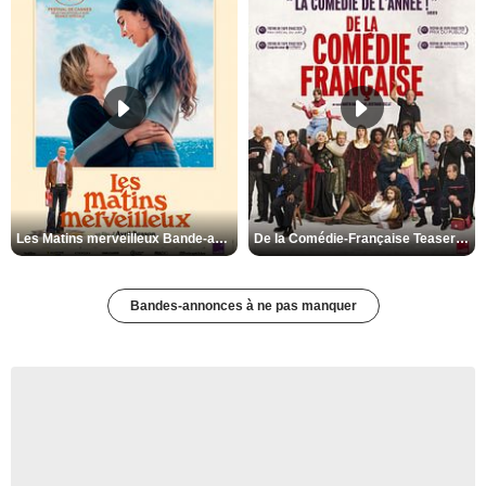
Les Matins merveilleux Bande-annonce VF
De la Comédie-Française Teaser VF
Bandes-annonces à ne pas manquer