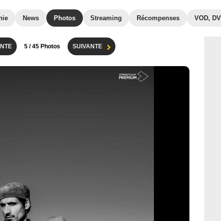
hie
News
Photos
Streaming
Récompenses
VOD, D
NTE
5
/ 45 Photos
SUIVANTE