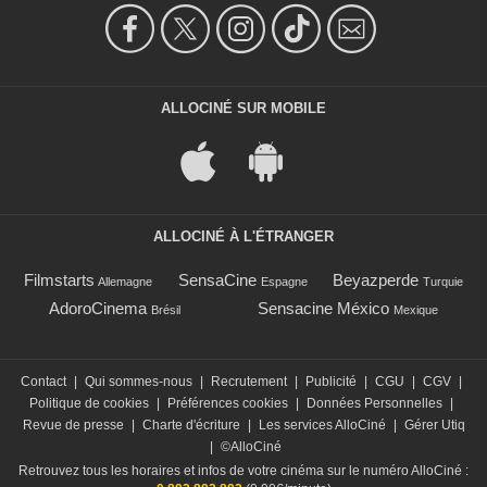
ALLOCINÉ SUR MOBILE
ALLOCINÉ À L'ÉTRANGER
Filmstarts
SensaCine
Beyazperde
Allemagne
Espagne
Turquie
AdoroCinema
Sensacine México
Brésil
Mexique
Contact
|
Qui sommes-nous
|
Recrutement
|
Publicité
|
CGU
|
CGV
|
Politique de cookies
|
Préférences cookies
|
Données Personnelles
|
Revue de presse
|
Charte d'écriture
|
Les services AlloCiné
|
Gérer Utiq
|
©AlloCiné
Retrouvez tous les horaires et infos de votre cinéma sur le numéro AlloCiné :