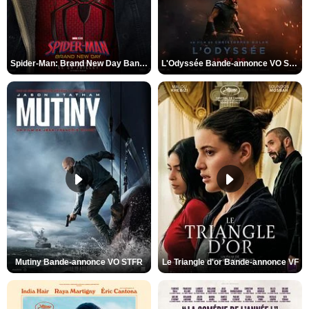
Spider-Man: Brand New Day Bande-annonce VO STFR
L'Odyssée Bande-annonce VO STFR
Mutiny Bande-annonce VO STFR
Le Triangle d'or Bande-annonce VF