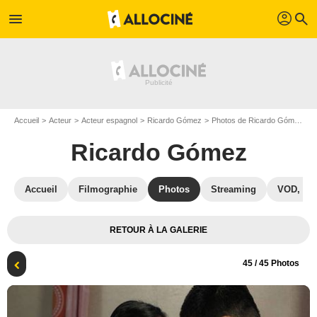
profil
menu
search
Accueil
Acteur
Acteur espagnol
Ricardo Gómez
Photos de Ricardo Gómez
P
Ricardo Gómez
Accueil
Filmographie
Photos
Streaming
VOD, DV
RETOUR À LA GALERIE
45
/ 45 Photos