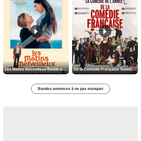
Les Matins merveilleux Bande-annonce VF
De la Comédie-Française Teaser VF
Bandes-annonces à ne pas manquer