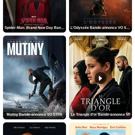
Spider-Man: Brand New Day Bande-annonce VO STFR
L'Odyssée Bande-annonce VO STFR
Mutiny Bande-annonce VO STFR
Le Triangle d'or Bande-annonce VF