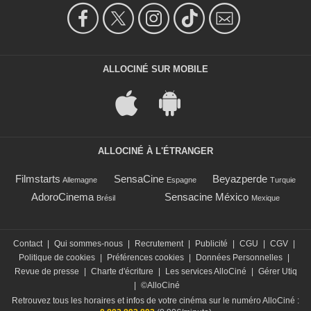
ALLOCINÉ SUR MOBILE
ALLOCINÉ À L'ÉTRANGER
Filmstarts
SensaCine
Beyazperde
Allemagne
Espagne
Turquie
AdoroCinema
Sensacine México
Brésil
Mexique
Contact
|
Qui sommes-nous
|
Recrutement
|
Publicité
|
CGU
|
CGV
|
Politique de cookies
|
Préférences cookies
|
Données Personnelles
|
Revue de presse
|
Charte d'écriture
|
Les services AlloCiné
|
Gérer Utiq
|
©AlloCiné
Retrouvez tous les horaires et infos de votre cinéma sur le numéro AlloCiné :