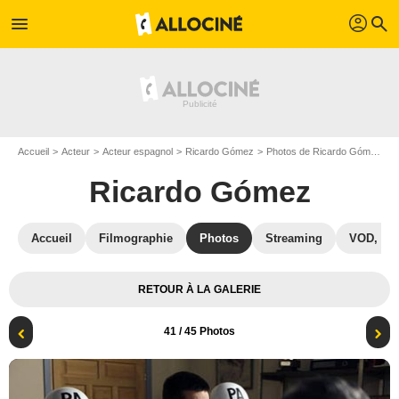
profil
menu
search
Accueil
Acteur
Acteur espagnol
Ricardo Gómez
Photos de Ricardo Gómez
P
Ricardo Gómez
Accueil
Filmographie
Photos
Streaming
VOD, DV
RETOUR À LA GALERIE
41
/ 45 Photos