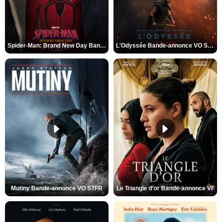
Spider-Man: Brand New Day Bande-annonce VO STFR
L'Odyssée Bande-annonce VO STFR
Mutiny Bande-annonce VO STFR
Le Triangle d'or Bande-annonce VF