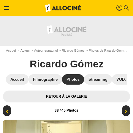
profil
menu
search
Accueil
Acteur
Acteur espagnol
Ricardo Gómez
Photos de Ricardo Gómez
P
Ricardo Gómez
Accueil
Filmographie
Photos
Streaming
VOD, DV
RETOUR À LA GALERIE
38
/ 45 Photos