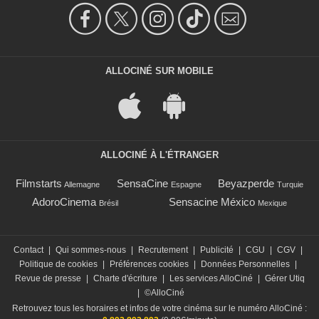
ALLOCINÉ SUR MOBILE
ALLOCINÉ À L'ÉTRANGER
Filmstarts
SensaCine
Beyazperde
Allemagne
Espagne
Turquie
AdoroCinema
Sensacine México
Brésil
Mexique
Contact
|
Qui sommes-nous
|
Recrutement
|
Publicité
|
CGU
|
CGV
|
Politique de cookies
|
Préférences cookies
|
Données Personnelles
|
Revue de presse
|
Charte d'écriture
|
Les services AlloCiné
|
Gérer Utiq
|
©AlloCiné
Retrouvez tous les horaires et infos de votre cinéma sur le numéro AlloCiné :