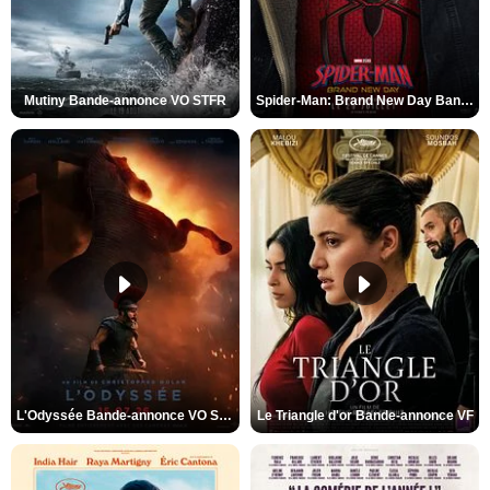
Mutiny Bande-annonce VO STFR
Spider-Man: Brand New Day Bande-annonce VO STFR
L'Odyssée Bande-annonce VO STFR
Le Triangle d'or Bande-annonce VF