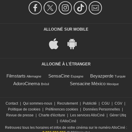
ALLOCINÉ SUR MOBILE
ALLOCINÉ À L'ÉTRANGER
Filmstarts
SensaCine
Beyazperde
Allemagne
Espagne
Turquie
AdoroCinema
Sensacine México
Brésil
Mexique
Contact
|
Qui sommes-nous
|
Recrutement
|
Publicité
|
CGU
|
CGV
|
Politique de cookies
|
Préférences cookies
|
Données Personnelles
|
Revue de presse
|
Charte d'écriture
|
Les services AlloCiné
|
Gérer Utiq
|
©AlloCiné
Retrouvez tous les horaires et infos de votre cinéma sur le numéro AlloCiné :