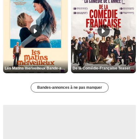
Les Matins merveilleux Bande-annonce VF
De la Comédie-Française Teaser VF
Bandes-annonces à ne pas manquer