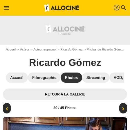
profil
menu
search
Accueil
Acteur
Acteur espagnol
Ricardo Gómez
Photos de Ricardo Gómez
P
Ricardo Gómez
Accueil
Filmographie
Photos
Streaming
VOD, DV
RETOUR À LA GALERIE
30
/ 45 Photos