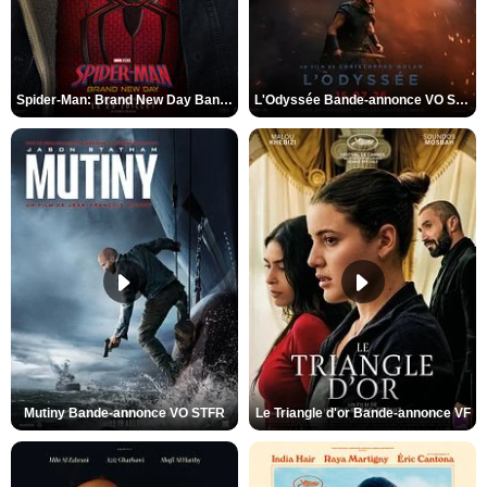
Spider-Man: Brand New Day Bande-annonce VO STFR
L'Odyssée Bande-annonce VO STFR
Mutiny Bande-annonce VO STFR
Le Triangle d'or Bande-annonce VF