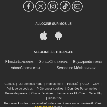
ALLOCINÉ SUR MOBILE
ALLOCINÉ À L'ÉTRANGER
Filmstarts
SensaCine
Beyazperde
Allemagne
Espagne
Turquie
AdoroCinema
Sensacine México
Brésil
Mexique
Contact
|
Qui sommes-nous
|
Recrutement
|
Publicité
|
CGU
|
CGV
|
Politique de cookies
|
Préférences cookies
|
Données Personnelles
|
Revue de presse
|
Charte d'écriture
|
Les services AlloCiné
|
Gérer Utiq
|
©AlloCiné
Retrouvez tous les horaires et infos de votre cinéma sur le numéro AlloCiné :