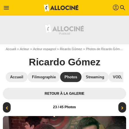
profil
menu
search
Accueil
Acteur
Acteur espagnol
Ricardo Gómez
Photos de Ricardo Gómez
P
Ricardo Gómez
Accueil
Filmographie
Photos
Streaming
VOD, DV
RETOUR À LA GALERIE
23
/ 45 Photos