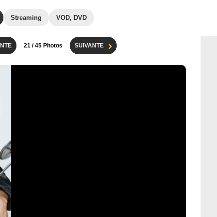
Streaming
VOD, DVD
NTE
21
/ 45 Photos
SUIVANTE