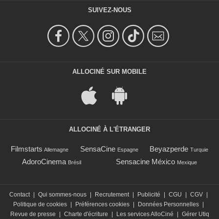
SUIVEZ-NOUS
ALLOCINÉ SUR MOBILE
ALLOCINÉ À L'ÉTRANGER
Filmstarts
SensaCine
Beyazperde
Allemagne
Espagne
Turquie
AdoroCinema
Sensacine México
Brésil
Mexique
Contact
|
Qui sommes-nous
|
Recrutement
|
Publicité
|
CGU
|
CGV
|
Politique de cookies
|
Préférences cookies
|
Données Personnelles
|
Revue de presse
|
Charte d'écriture
|
Les services AlloCiné
|
Gérer Utiq