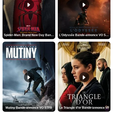
Spider-Man: Brand New Day Bande-annonce VO STFR
L'Odyssée Bande-annonce VO STFR
Mutiny Bande-annonce VO STFR
Le Triangle d'or Bande-annonce VF