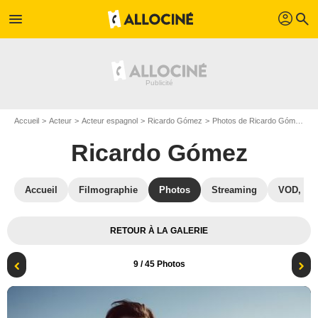
profil
menu
search
Accueil
Acteur
Acteur espagnol
Ricardo Gómez
Photos de Ricardo Gómez
T
Ricardo Gómez
Accueil
Filmographie
Photos
Streaming
VOD, DV
RETOUR À LA GALERIE
9
/ 45 Photos