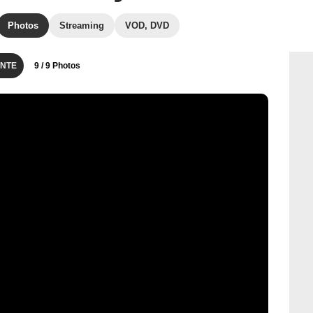
Photos
Streaming
VOD, DVD
NTE
9
/ 9 Photos