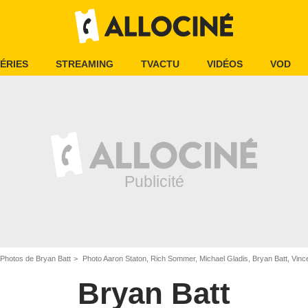
ÉRIES
STREAMING
TVACTU
VIDÉOS
VOD
Photos de Bryan Batt
Photo Aaron Staton, Rich Sommer, Michael Gladis, Bryan Batt, Vince
Bryan Batt