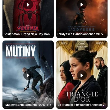
Spider-Man: Brand New Day Bande-annonce VO STFR
L'Odyssée Bande-annonce VO STFR
Mutiny Bande-annonce VO STFR
Le Triangle d'or Bande-annonce VF