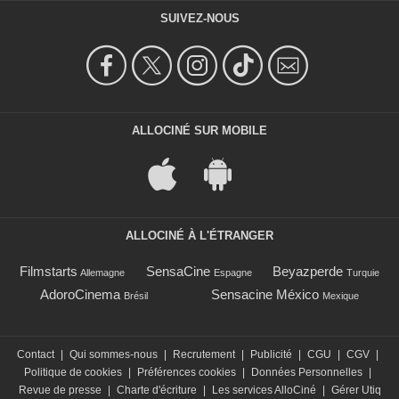
SUIVEZ-NOUS
ALLOCINÉ SUR MOBILE
ALLOCINÉ À L'ÉTRANGER
Filmstarts
SensaCine
Beyazperde
Allemagne
Espagne
Turquie
AdoroCinema
Sensacine México
Brésil
Mexique
Contact
|
Qui sommes-nous
|
Recrutement
|
Publicité
|
CGU
|
CGV
|
Politique de cookies
|
Préférences cookies
|
Données Personnelles
|
Revue de presse
|
Charte d'écriture
|
Les services AlloCiné
|
Gérer Utiq