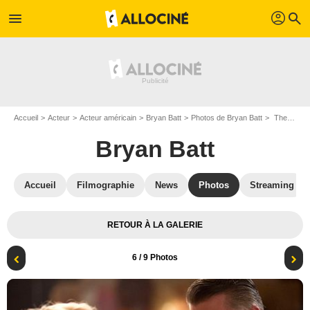
profil
menu
search
Accueil
Acteur
Acteur américain
Bryan Batt
Photos de Bryan Batt
The Last of Robin Hood : Photo Bryan Batt, Dakota Fanning
Bryan Batt
Accueil
Filmographie
News
Photos
Streaming
RETOUR À LA GALERIE
6
/ 9 Photos