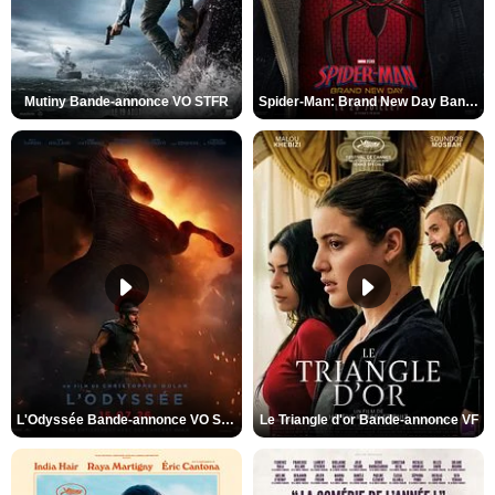
Mutiny Bande-annonce VO STFR
Spider-Man: Brand New Day Bande-annonce VO STFR
L'Odyssée Bande-annonce VO STFR
Le Triangle d'or Bande-annonce VF