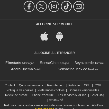
ALLOCINÉ SUR MOBILE
ALLOCINÉ À L'ÉTRANGER
Filmstarts
SensaCine
Beyazperde
Allemagne
Espagne
Turquie
AdoroCinema
Sensacine México
Brésil
Mexique
Contact
|
Qui sommes-nous
|
Recrutement
|
Publicité
|
CGU
|
CGV
|
Politique de cookies
|
Préférences cookies
|
Données Personnelles
|
Revue de presse
|
Charte d'écriture
|
Les services AlloCiné
|
Gérer Utiq
|
©AlloCiné
Retrouvez tous les horaires et infos de votre cinéma sur le numéro AlloCiné :