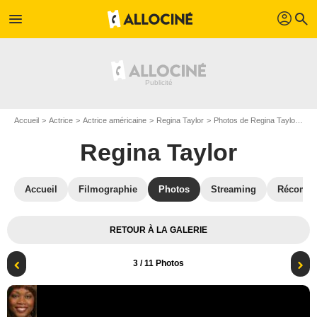
profil
menu
search
Accueil
Actrice
Actrice américaine
Regina Taylor
Photos de Regina Taylor
Af
Regina Taylor
Accueil
Filmographie
Photos
Streaming
Récompe
RETOUR À LA GALERIE
3
/ 11 Photos