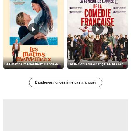
Les Matins merveilleux Bande-annonce VF
De la Comédie-Française Teaser VF
Bandes-annonces à ne pas manquer