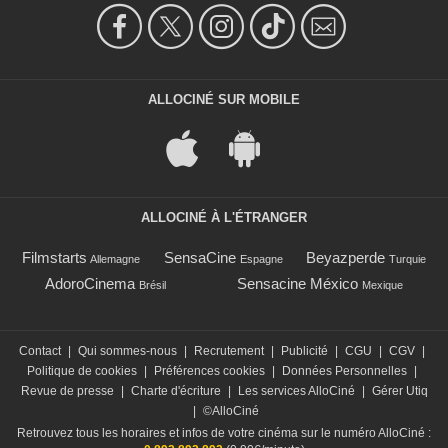
ALLOCINÉ SUR MOBILE
ALLOCINÉ À L'ÉTRANGER
Filmstarts
SensaCine
Beyazperde
Allemagne
Espagne
Turquie
AdoroCinema
Sensacine México
Brésil
Mexique
Contact
|
Qui sommes-nous
|
Recrutement
|
Publicité
|
CGU
|
CGV
|
Politique de cookies
|
Préférences cookies
|
Données Personnelles
|
Revue de presse
|
Charte d'écriture
|
Les services AlloCiné
|
Gérer Utiq
|
©AlloCiné
Retrouvez tous les horaires et infos de votre cinéma sur le numéro AlloCiné :