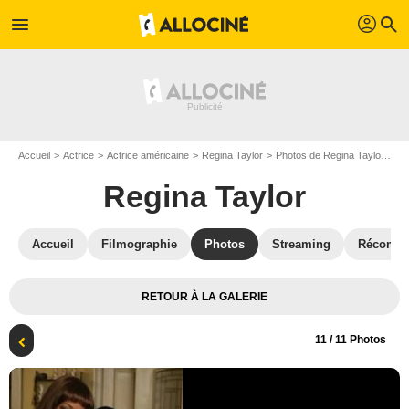
profil
menu
search
Accueil
Actrice
Actrice américaine
Regina Taylor
Photos de Regina Taylor
Ph
Regina Taylor
Accueil
Filmographie
Photos
Streaming
Récompe
RETOUR À LA GALERIE
11
/ 11 Photos