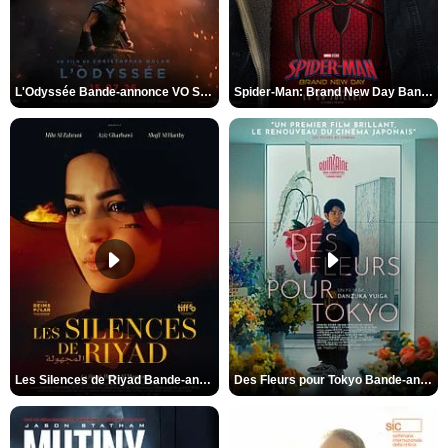
L'Odyssée Bande-annonce VO STFR
Spider-Man: Brand New Day Bande-annonce VO STFR
Les Silences de Riyad Bande-annonce VO STFR
Des Fleurs pour Tokyo Bande-annonce VO STFR